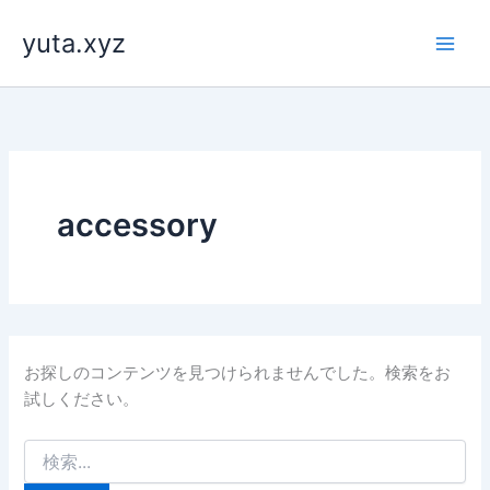
内
yuta.xyz
容
を
ス
キ
ッ
プ
accessory
お探しのコンテンツを見つけられませんでした。検索をお
試しください。
検
索